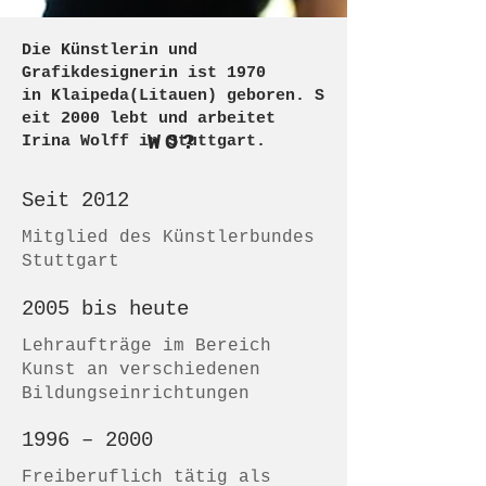
Die Künstlerin und
Grafikdesignerin ist 1970
in
Klaipeda(Litauen)
geboren.
S
eit 2000 l
ebt und arbeitet
WO?
Irina Wolff in Stuttgart.
Seit 2012
Mitglied des Künstlerbundes
Stuttgart
2005 bis heute
Lehraufträge im Bereich
Kunst an verschiedenen
Bildungseinrichtungen
1996 – 2000
Freiberuflich tätig als